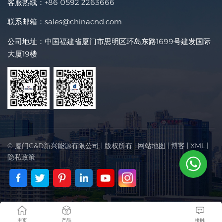
客服热线：
+86 0592 2263666
联系邮箱：
sales@chinacnd.com
公司地址：中国福建省厦门市思明区环岛东路1699号建发国际
大厦19楼
© 厦门C&D新兴能源有限公司 | 版权所有 |
网站地图
|
博客
|
XML
|
隐私政策
主页
产品
接触