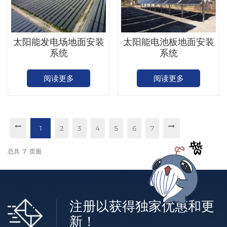
太阳能发电场地面安装
太阳能电池板地面安装
系统
系统
阅读更多
阅读更多
1
2
3
4
5
6
7
总共
7
页面
注册以获得独家优惠和更
新！