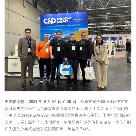
英国伯明翰 – 2024 年 9 月 24 日至 26 日
分布式光伏和ESS解决方案
–
领域领先的供应链运营商建发新兴能源在Solar展会上给人留下了深刻的
印象
Storage Live 2024 在伯明翰国际展览中心举行。作为行业顶级盛
&
会之一，展会吸引了全球创新者，建发新兴能源凭借其光储充一体化车棚
和先进的分布式光伏系统脱颖而出，展位为P146。