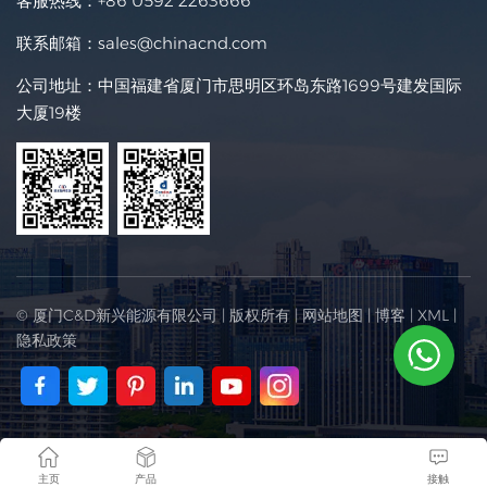
客服热线：
+86 0592 2263666
联系邮箱：
sales@chinacnd.com
公司地址：中国福建省厦门市思明区环岛东路1699号建发国际
大厦19楼
© 厦门C&D新兴能源有限公司 | 版权所有 |
网站地图
|
博客
|
XML
|
隐私政策
主页
产品
接触