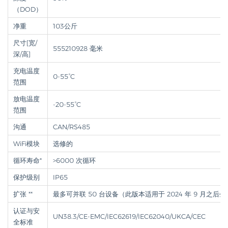
（DOD）
净重
103公斤
尺寸[宽/
555210928 毫米
深/高]
充电温度
0-55°C
范围
放电温度
-20-55°C
范围
沟通
CAN/RS485
WiFi模块
选修的
循环寿命*
>6000 次循环
保护级别
IP65
扩张 **
最多可并联 50 台设备（此版本适用于 2024 年 9 月之后
认证与安
UN38.3/CE-EMC/IEC62619/IEC62040/UKCA/CEC
全标准