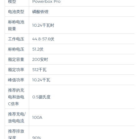
模型
Powerbox Pro
电池类型
磷酸铁锂
标称电池
10.24千瓦时
能量
工作电压
44.8-57.6伏
标称电压
51.2伏
额定容量
200安时
额定功率
512千瓦
峰值功率
10.24千瓦
推荐的充
电和放电
0.5摄氏度
C倍率
推荐充电/
100A
放电电流
推荐排放
深度
90%