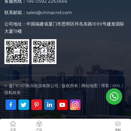
客服热线：
+86 0592 2263666
联系邮箱：
sales@chinacnd.com
公司地址：中国福建省厦门市思明区环岛东路1699号建发国际
大厦19楼
© 厦门C&D新兴能源有限公司 | 版权所有 |
网站地图
|
博客
|
XML
|
隐私政策
主页
产品
接触