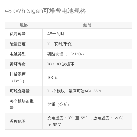
48kWh Sigen可堆叠电池规格
规格
细节
额定容量
48千瓦时
能量密度
110 瓦时/千克
电池类型
磷酸铁锂（LiFePO₄）
循环寿命
10,000 次循环
排放深度
100%
（DoD）
可堆叠容量
1-6个模块，最高可达480kWh
每个模块的重
约重（公斤）
量
充电温度：0°C 至 55°C，放电温度：-20°C
温度范围
至 55°C