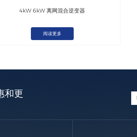
4kW 6kW 离网混合逆变器
阅读更多
惠和更