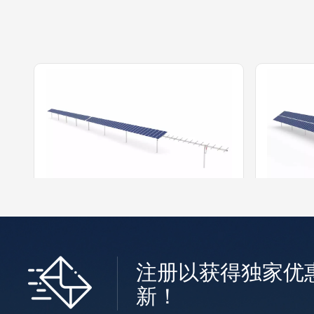
独立单轴1P跟踪系统
独
独立单轴1P跟踪系统依靠成熟的技术和
独立单轴
注册以获得独家优
设计，提高供能、自动跟踪、智能计
性能，采
算，帮助项目开发商和资产所有者从他
转驱动系
新！
更多的 +
们的电厂中获得最大收益。安装的模块
的稳定性
数量可根据组串配置和地形大小进行调
定性。专