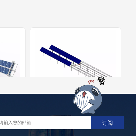
系统
双排联动1P跟踪系统
寿命价值和
双排联动1P跟踪系统依靠成熟的技术和
动，具有回
设计，提高供能、自动跟踪、智能计
下提供最大
算，帮助项目开发商和资产所有者从他
更多的 +
保系统的稳
们的电厂中获得最大收益。与传统单排
兼容单面模
跟踪系统相比，电控和驱动数量减少一