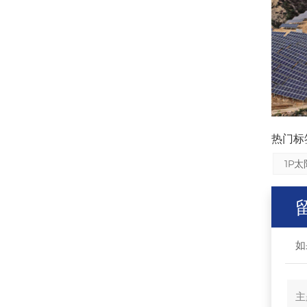
热门标签
1P
如
主