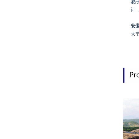
易
计
安
大