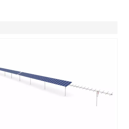
Filipino
українська