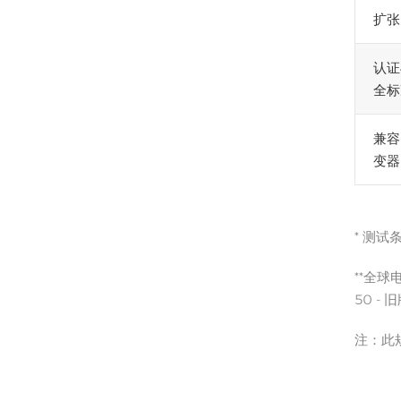
扩张 
认证
全标
兼容
变器
* 测试
**全
50 - 
注：此