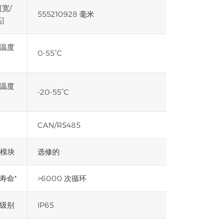
[宽/
555210928 毫米
]
温度
0-55°C
温度
-20-55°C
CAN/RS485
i模块
选修的
寿命*
>6000 次循环
级别
IP65