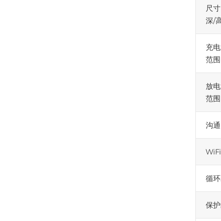
尺寸
深/高
充电
范围
放电
范围
沟通
WiF
循环
保护