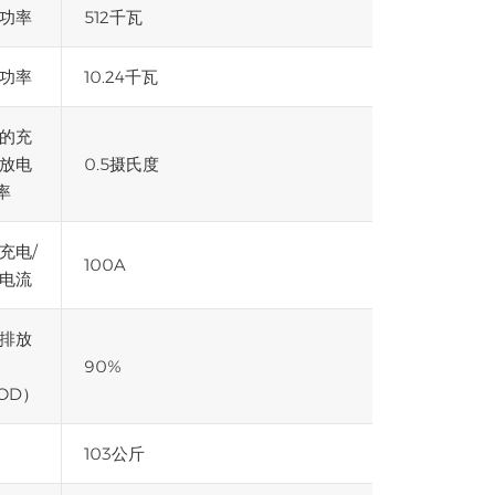
功率
512千瓦
功率
10.24千瓦
的充
放电
0.5摄氏度
率
充电/
100A
电流
排放
90%
OD）
103公斤